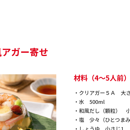
風アガー寄せ
材料（4～5人前
・クリアガー５Ａ 大
・水 500ml
・和風だし（顆粒） 小
・塩 少々（ひとつま
・しょうゆ 小さじ1