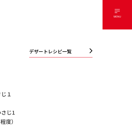
デザートレシピ一覧
）
さじ１
さじ1
み程度）