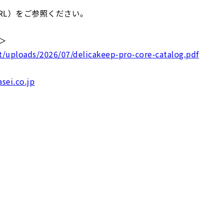
RL）をご参照ください。
＞
t/uploads/2026/07/delicakeep-pro-core-catalog.pdf
sei.co.jp