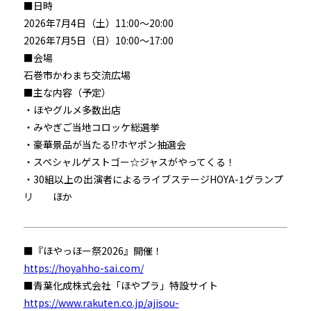
■日時
2026年7月4日（土）11:00～20:00
2026年7月5日（日）10:00～17:00
■会場
石巻市かわまち交流広場
■主な内容（予定）
・ほやグルメ多数出店
・みやぎご当地コロッケ総選挙
・豪華景品が当たる!?ホヤポン抽選会
・スペシャルゲストゴー☆ジャスがやってくる！
・30組以上の出演者によるライブステージHOYA-1グランプ
リ ほか
■『ほやっほー祭2026』開催！
https://hoyahho-sai.com/
■青葉化成株式会社「ほやプラ」特設サイト
https://www.rakuten.co.jp/ajisou-